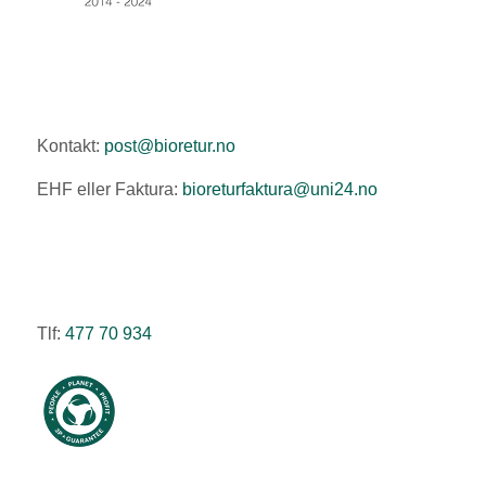
Kontakt:
post@bioretur.no
EHF eller Faktura:
bioreturfaktura@uni24.no
Tlf:
477 70 934