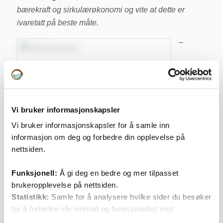
bærekraft og sirkulærøkonomi og vite at dette er
ivaretatt på beste måte.
–
Bioretur er foreløpig vår eneste kunde, men
det er ingenting i veien for at vi skal kunne
tilby akkurat den samme teknologien til andre
aktører, forteller Odd Eirik Henjesand.
Vi bruker informasjonskapsler
Forretningsmodellen til Bioretur AS er forpliktende
Vi bruker informasjonskapsler for å samle inn
informasjon om deg og forbedre din opplevelse på
ettersom alt ansvar ligger på dem, uten mulighet for å
nettsiden.
sende noe ekstrafaktura dersom utstyret ikke virker
som forventet. Dette stiller enorme krav til teknologien
Funksjonell:
Å gi deg en bedre og mer tilpasset
og har vært selve driveren bak utviklingsarbeidet som
brukeropplevelse på nettsiden.
Libera Tech har jobbet med det siste året, sier
Statistikk:
Samle for å analysere hvilke sider du besøker
styreleder i Libera Tech AS Odd Eirik Henjesand.
for å forbedre vår innhold og funksjonalitet mot
Bioretur er foreløpig vår eneste kunde, men det er
brukerene.