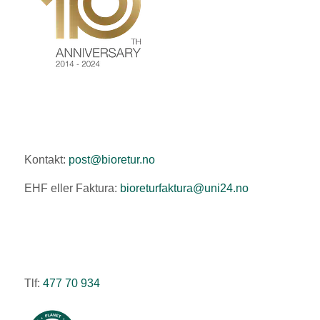
Kontakt:
post@bioretur.no
EHF eller Faktura:
bioreturfaktura@uni24.no
Tlf:
477 70 934