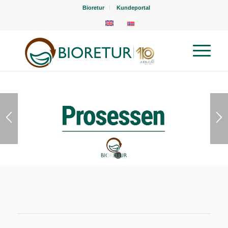
Bioretur
Kundeportal
1
2