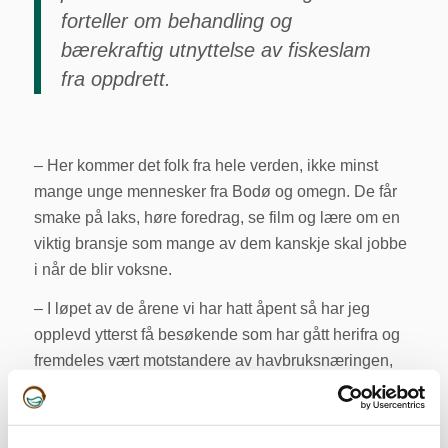
forteller om behandling og
bærekraftig utnyttelse av fiskeslam
fra oppdrett.
– Her kommer det folk fra hele verden, ikke minst
mange unge mennesker fra Bodø og omegn. De får
smake på laks, høre foredrag, se film og lære om en
viktig bransje som mange av dem kanskje skal jobbe
i når de blir voksne.
– I løpet av de årene vi har hatt åpent så har jeg
opplevd ytterst få besøkende som har gått herifra og
fremdeles vært motstandere av havbruksnæringen,
forteller Nilsen. Det handler ofte om å oppklare
inngrodde misforståelser, eller misinformasjon som
mange har fått fra ulike medieoppslag.