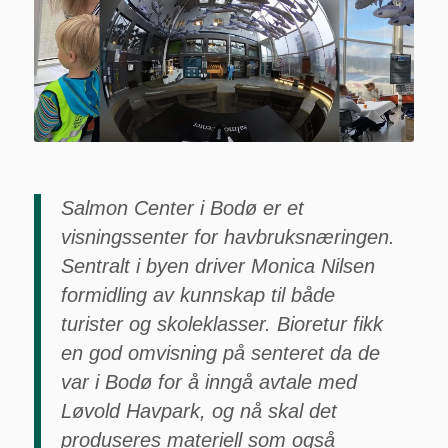
Bodø har en viktig oppgave med
å formidle kunnskap og fakta om
havbruksnæringen blant annet til
turister og skolebarn i regionen.
Foto: Salten Aqua, Salmon
Center Bodø
Salmon Center i Bodø er et
visningssenter for havbruksnæringen.
Sentralt i byen driver Monica Nilsen
formidling av kunnskap til både
turister og skoleklasser. Bioretur fikk
en god omvisning på senteret da de
var i Bodø for å inngå avtale med
Løvold Havpark, og nå skal det
produseres materiell som også