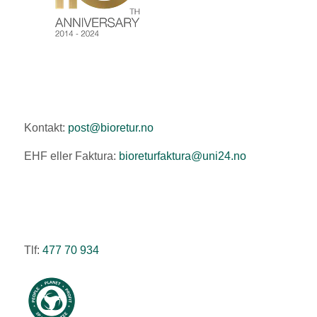
Kontakt:
post@bioretur.no
EHF eller Faktura:
bioreturfaktura@uni24.no
Tlf:
477 70 934