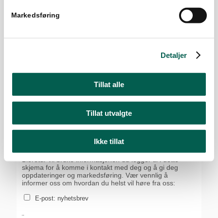
informasjonskapsler for å samle inn og behandle data i
Markedsføring
samsvar med
Googles retningslinjer for personvern.
Etternavn
Detaljer
E-post
Tillat alle
Velg kategori
Tillat utvalgte
Ikke tillat
Markedsføringstillatelse
Bioretur vil bruke informasjonen du legger til i dette
skjema for å komme i kontakt med deg og å gi deg
oppdateringer og markedsføring. Vær vennlig å
informer oss om hvordan du helst vil høre fra oss:
E-post: nyhetsbrev
¨