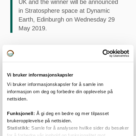
UK and the winner will be announced
in Stratosphere space at Dynamic
Earth, Edinburgh on Wednesday 29
May 2019.
The Aquaculture Sustainability Award will be
presented to the organisation that is able to
demonstrate the consistency of its contribution to the
Vi bruker informasjonskapsler
environmental, ethical and economic sustainability of
Vi bruker informasjonskapsler for å samle inn
the industry. All entrants will need to highlight ways
informasjon om deg og forbedre din opplevelse på
they are addressing each of the three E’s.
nettsiden.
Funksjonell:
Å gi deg en bedre og mer tilpasset
Abonner på vårt nyhetsbrev
brukeropplevelse på nettsiden.
Statistikk:
Samle for å analysere hvilke sider du besøker
Fornavn
for å forbedre vår innhold og funksjonalitet mot