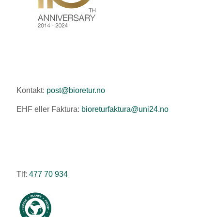
Kontakt:
post@bioretur.no
EHF eller Faktura:
bioreturfaktura@uni24.no
Tlf:
477 70 934