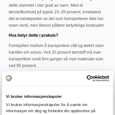
dette slammet i stor grad av vann. Med et
tørrstoffinnhold på typisk 10–20 prosent, innebærer
det at mesteparten av det som transporteres ikke har
noen verdi, men likevel påfører betydelige kostnader.
Hva betyr dette i praksis?
Forskjellen mellom å transportere vått og tørket slam
handler om volum. Ved 20 prosent tørrstoff må man
transportere rundt fem ganger så mye materiale som
ved 90 prosent.
Når drivstoffprisene øker, slår dette direkte ut.
Kostnaden for å transportere vått slam blir raskt flere
hundre kroner høyere per tonn tørrstoff enn for tørket
slam. For anlegg med større volumer betyr dette
Vi bruker informasjonskapsler
betydelige utslag, fra flere hundre tusen til over én
Vi bruker informasjonskapsler for å samle inn
million kroner årlig i rene drivstoffkostnader.
informasjon om deg og forbedre din opplevelse på