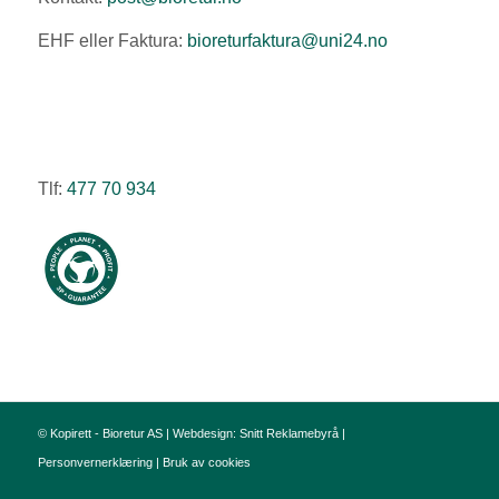
EHF eller Faktura:
bioreturfaktura@uni24.no
Tlf:
477 70 934
© Kopirett - Bioretur AS | Webdesign: Snitt Reklamebyrå |
Personvernerklæring
|
Bruk av cookies