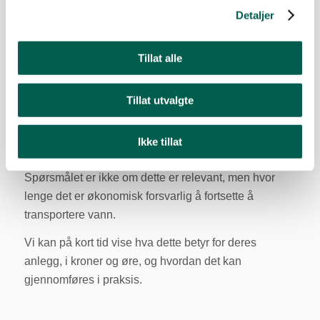
Detaljer
mest effektive måten å redusere kostnader på er å
redusere behovet for transport i utgangspunktet.
Tillat alle
Ved å tørke slam til høyt tørrstoffinnhold kan volumet
reduseres med opptil 80–90 prosent, og dermed også
Tillat utvalgte
eksponeringen mot et stadig mer uforutsigbart
transportmarked.
Ikke tillat
Et spørsmål om lønnsom drift
Spørsmålet er ikke om dette er relevant, men hvor
lenge det er økonomisk forsvarlig å fortsette å
transportere vann.
Vi kan på kort tid vise hva dette betyr for deres
anlegg, i kroner og øre, og hvordan det kan
gjennomføres i praksis.